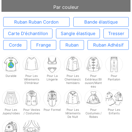
Par couleur
Ruban Ruban Cordon
Bande élastique
Carte D'échantillon
Sangle élastique
Tresser
Corde
Frange
Ruban
Ruban Adhésif
Durable
Pour Les
Pour La
Pour Les
Pour
Pour
Vêtements
Lingerie
Chemises/c
Extérieur/Bl
Pantalon
D'intérieur
hemisiers
ouson/Mant
eau
Pour Les
Pour Vestes
Pour Formel
Pour Les
Pour
Pour Les
Jupes/robes
/ Costumes
Vêtements
Costumes /
Enfants
De Nuit
Robes