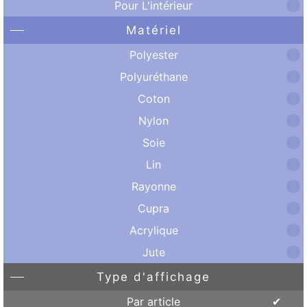
Pour L'intérieur
Matériel
Polyester
Polyuréthane
Coton
Nylon
Soie
Lin
Rayonne
Cupra
Acrylique
Jute
Type d'affichage
Par article