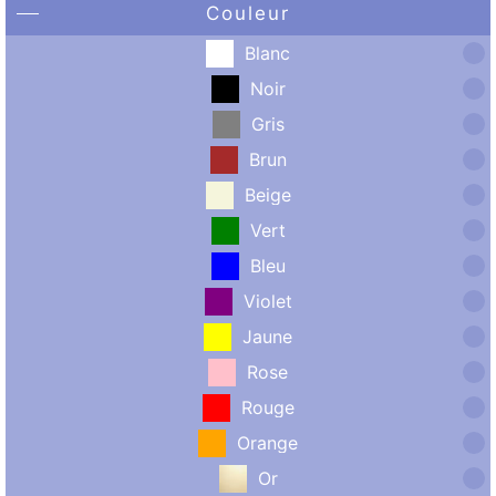
Couleur
Blanc
Noir
Gris
Brun
Beige
Vert
Bleu
Violet
Jaune
Rose
Rouge
Orange
Or