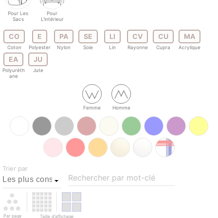
Pour Les
Pour
Sacs
L'intérieur
CO
E
PA
SE
LI
CV
CU
MA
Coton
Polyester
Nylon
Soie
Lin
Rayonne
Cupra
Acrylique
EA
JU
Polyuréth
Jute
ane
Femme
Homme
Trier par
Rechercher par mot-clé
Par page
Taille d’affichage