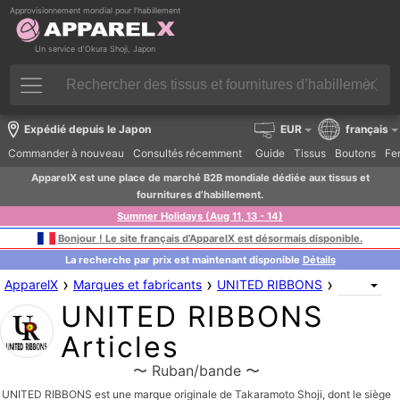
Approvisionnement mondial pour l’habillement
Un service d’Okura Shoji, Japon
Expédié depuis le Japon
EUR
français
Commander à nouveau
Consultés récemment
Guide
Tissus
Boutons
Fer
ApparelX est une place de marché B2B mondiale dédiée aux tissus et
fournitures d’habillement.
Summer Holidays (Aug 11, 13 - 14)
Bonjour ! Le site français d’ApparelX est désormais disponible.
La recherche par prix est maintenant disponible
Détails
›
›
›
ApparelX
Marques et fabricants
UNITED RIBBONS
UNITED RIBBONS
Articles
〜 Ruban/bande 〜
UNITED RIBBONS est une marque originale de Takaramoto Shoji, dont le siège