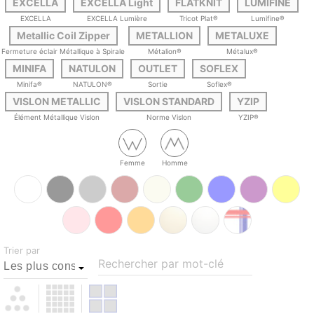
EXCELLA
EXCELLA Light
FLATKNIT
LUMIFINE
EXCELLA
EXCELLA Lumière
Tricot Plat®
Lumifine®
Metallic Coil Zipper
METALLION
METALUXE
Fermeture éclair Métallique à Spirale
Métalion®
Métalux®
MINIFA
NATULON
OUTLET
SOFLEX
Minifa®
NATULON®
Sortie
Soflex®
VISLON METALLIC
VISLON STANDARD
YZIP
Élément Métallique Vislon
Norme Vislon
YZIP®
Femme
Homme
Trier par
Rechercher par mot-clé