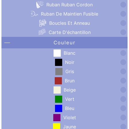
Ruban Ruban Cordon
Ruban De Maintien Fusible
Boucles Et Anneau
Carte D'échantillon
Couleur
Blanc
Noir
Gris
Brun
Beige
Vert
Bleu
Violet
Jaune