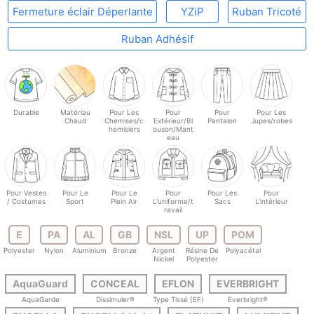
Fermeture éclair Déperlante
YZiP
Ruban Tricoté
Ruban Adhésif
Durable
Matériau
Pour Les
Pour
Pour
Pour Les
Chaud
Chemises/c
Extérieur/Bl
Pantalon
Jupes/robes
hemisiers
ouson/Mant
eau
Pour Vestes
Pour Le
Pour Le
Pour
Pour Les
Pour
/ Costumes
Sport
Plein Air
L'uniforme/t
Sacs
L'intérieur
ravail
E
PA
AL
GB
NSL
UP
POM
Polyester
Nylon
Aluminium
Bronze
Argent
Résine De
Polyacétal
Nickel
Polyester
AquaGuard
CONCEAL
EFLON
EVERBRIGHT
AquaGarde
Dissimuler®
Type Tissé (EF)
Everbright®