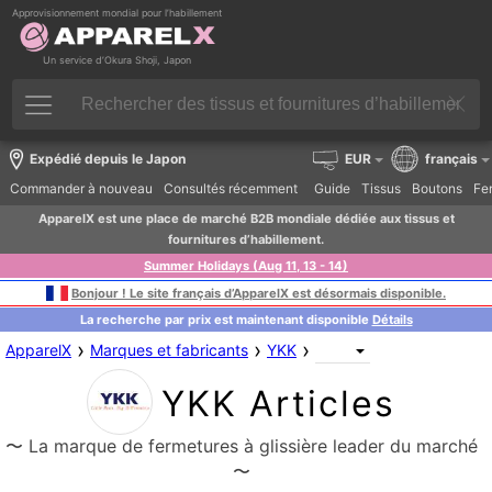
Approvisionnement mondial pour l’habillement
Un service d’Okura Shoji, Japon
Expédié depuis le Japon
EUR
français
Commander à nouveau
Consultés récemment
Guide
Tissus
Boutons
Fer
ApparelX est une place de marché B2B mondiale dédiée aux tissus et
fournitures d’habillement.
Summer Holidays (Aug 11, 13 - 14)
Bonjour ! Le site français d’ApparelX est désormais disponible.
La recherche par prix est maintenant disponible
Détails
›
›
›
ApparelX
Marques et fabricants
YKK
YKK Articles
〜 La marque de fermetures à glissière leader du marché
〜