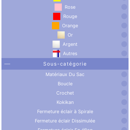
Rose
Rouge
Orange
Or
Argent
Autres
Sous-catégorie
Matériaux Du Sac
Boucle
Crochet
Kokikan
Fermeture éclair à Spirale
Fermeture éclair Dissimulée
Fermeture éclair En éflon