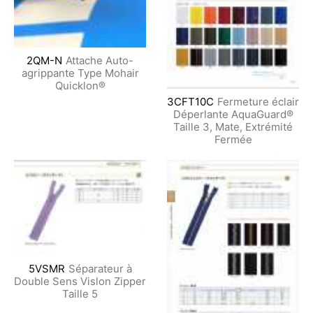
2QM-N
Attache Auto-
agrippante Type Mohair
Quicklon®
3CFT10C
Fermeture éclair
Déperlante AquaGuard®
Taille 3, Mate, Extrémité
Fermée
5VSMR
Séparateur à
Double Sens Vislon Zipper
Taille 5