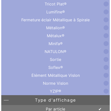
Tricot Plat®
Lumifine®
Fermeture éclair Métallique à Spirale
Métalion®
Métalux®
Minifa®
NATULON®
Sortie
Soflex®
Élément Métallique Vislon
Norme Vislon
YZIP®
Type d'affichage
Par article