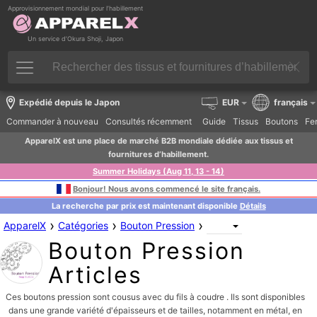
Approvisionnement mondial pour l’habillement
Un service d’Okura Shoji, Japon
Expédié depuis le Japon
EUR
français
Commander à nouveau
Consultés récemment
Guide
Tissus
Boutons
Fer
ApparelX est une place de marché B2B mondiale dédiée aux tissus et
fournitures d’habillement.
Summer Holidays (Aug 11, 13 - 14)
Bonjour! Nous avons commencé le site français.
La recherche par prix est maintenant disponible
Détails
›
›
›
ApparelX
Catégories
Bouton Pression
Bouton Pression
Articles
Ces boutons pression sont cousus avec du fils à coudre . Ils sont disponibles
dans une grande variété d'épaisseurs et de tailles, notamment en métal, en