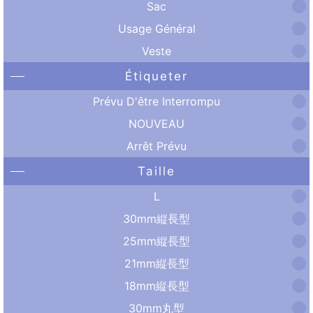
Sac
Usage Général
Veste
Étiqueter
Prévu D'être Interrompu
NOUVEAU
Arrêt Prévu
Taille
L
30mm縦長型
25mm縦長型
21mm縦長型
18mm縦長型
30mm丸型