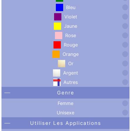
Bleu
Violet
Jaune
Rose
Rouge
Orange
Or
Argent
Autres
Genre
Femme
Unisexe
Utiliser Les Applications