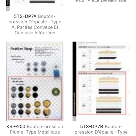
Pour Pièce De Monnaie
5TS-DP7A
Bouton-
pression D’épaule : Type
A, Parties Convexe Et
Concave Intégrées
KSP-200
Bouton-pression
5TS-DP7B
Bouton-
Plume, Type Métallique
pression D'épaule : Type