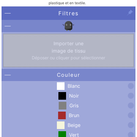
plastique et en textile.
Filtres
Importer une
image de tissu
Déposer ou cliquer pour sélectionner
Couleur
Blanc
Noir
Gris
Brun
Beige
Vert