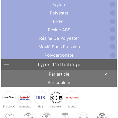
Nylon
Polyester
Le Fer
Résine ABS
Résine De Polyester
Moulé Sous Pression
Polycarbonate
Type d'affichage
Par article
Par couleur
FIDLOCK
Gondola..
IRIS
Koutoku..
Morito