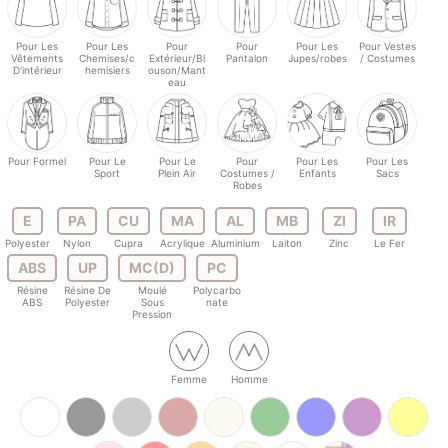
Pour Les
Pour Les
Pour
Pour
Pour Les
Pour Vestes
Vêtements
Chemises/c
Extérieur/Bl
Pantalon
Jupes/robes
/ Costumes
D'intérieur
hemisiers
ouson/Mant
eau
Pour Formel
Pour Le
Pour Le
Pour
Pour Les
Pour Les
Sport
Plein Air
Costumes /
Enfants
Sacs
Robes
E
PA
CU
MA
AL
MB
ZI
IR
Polyester
Nylon
Cupra
Acrylique
Aluminium
Laiton
Zinc
Le Fer
ABS
UP
MC(D)
PC
Résine
Résine De
Moulé
Polycarbo
ABS
Polyester
Sous
nate
Pression
Femme
Homme