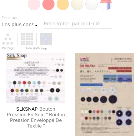
Trier par
Rechercher par mot-clé
Par page
Taille d’affichage
SLKSNAP
Bouton
Pression En Soie " Bouton
Pression Enveloppé De
Textile "