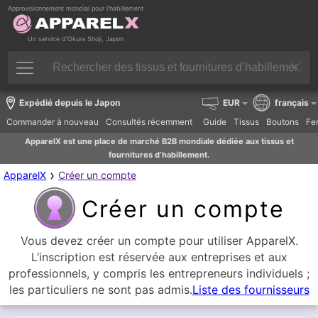
Approvisionnement mondial pour l’habillement
Un service d’Okura Shoji, Japon
Expédié depuis le Japon
EUR
français
Commander à nouveau
Consultés récemment
Guide
Tissus
Boutons
Fer
ApparelX est une place de marché B2B mondiale dédiée aux tissus et
fournitures d’habillement.
›
ApparelX
Créer un compte
Créer un compte
Vous devez créer un compte pour utiliser ApparelX.
L’inscription est réservée aux entreprises et aux
professionnels, y compris les entrepreneurs individuels ;
les particuliers ne sont pas admis.
Liste des fournisseurs