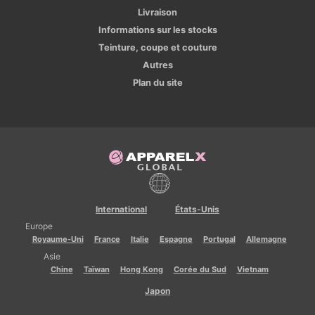
Livraison
Informations sur les stocks
Teinture, coupe et couture
Autres
Plan du site
International
États-Unis
Europe
Royaume-Uni
France
Italie
Espagne
Portugal
Allemagne
Asie
Chine
Taïwan
Hong Kong
Corée du Sud
Vietnam
Japon