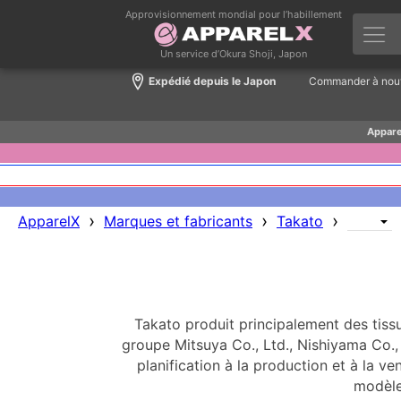
Approvisionnement mondial pour l’habillement
Un service d’Okura Shoji, Japon
Expédié depuis le Japon
Commander à nou
Appare
›
›
›
ApparelX
Marques et fabricants
Takato
Takato produit principalement des tis
groupe Mitsuya Co., Ltd., Nishiyama Co.,
planification à la production et à la ve
modèle