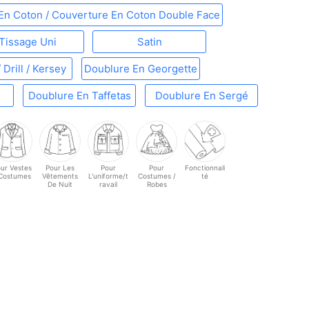
En Coton / Couverture En Coton Double Face
Tissage Uni
Satin
 Drill / Kersey
Doublure En Georgette
e
Doublure En Taffetas
Doublure En Sergé
ur Vestes
Pour Les
Pour
Pour
Fonctionnali
 Costumes
Vêtements
L'uniforme/t
Costumes /
té
De Nuit
ravail
Robes