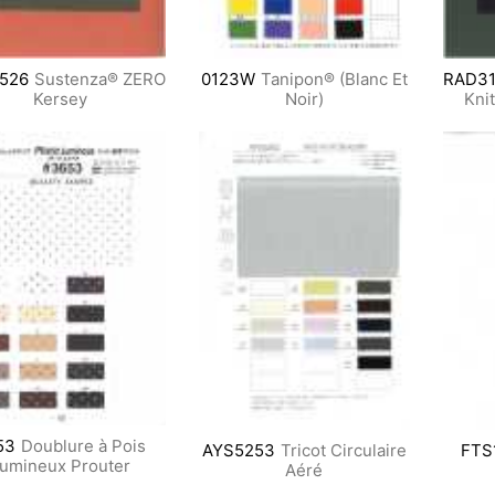
526
Sustenza® ZERO
0123W
Tanipon® (Blanc Et
RAD3
Kersey
Noir)
Kni
53
Doublure à Pois
AYS5253
Tricot Circulaire
FTS
umineux Prouter
Aéré