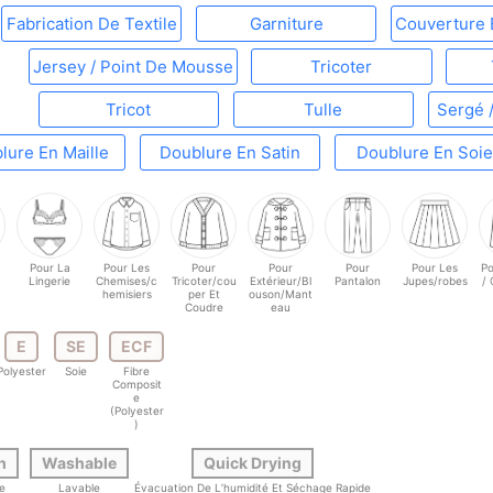
Fabrication De Textile
Garniture
Couverture 
Jersey / Point De Mousse
Tricoter
Tricot
Tulle
Sergé /
lure En Maille
Doublure En Satin
Doublure En Soi
Pour La
Pour Les
Pour
Pour
Pour
Pour Les
Po
Lingerie
Chemises/c
Tricoter/cou
Extérieur/Bl
Pantalon
Jupes/robes
/
hemisiers
per Et
ouson/Mant
Coudre
eau
E
SE
ECF
Polyester
Soie
Fibre
Composit
e
(Polyester
)
h
Washable
Quick Drying
le
Lavable
Évacuation De L’humidité Et Séchage Rapide