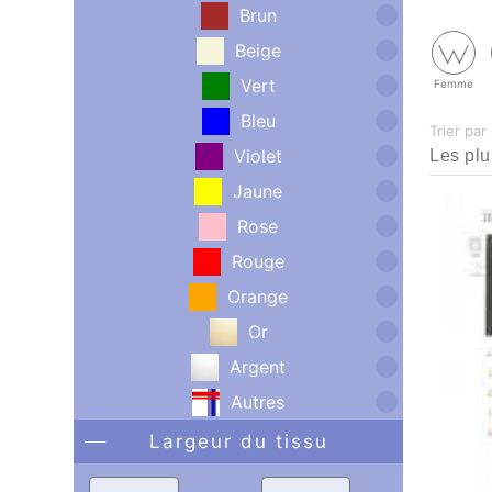
Brun
Beige
Vert
Femme
Bleu
Trier par
Violet
Jaune
Rose
Rouge
Orange
Or
Argent
Autres
Largeur du tissu