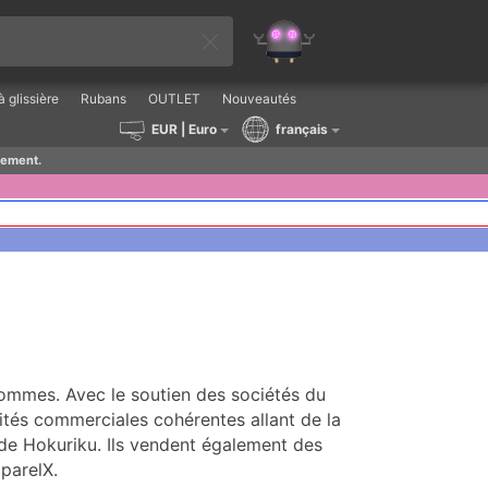
 glissière
Rubans
OUTLET
Nouveautés
EUR
| Euro
français
lement.
ommes. Avec le soutien des sociétés du
ités commerciales cohérentes allant de la
on de Hokuriku. Ils vendent également des
parelX.