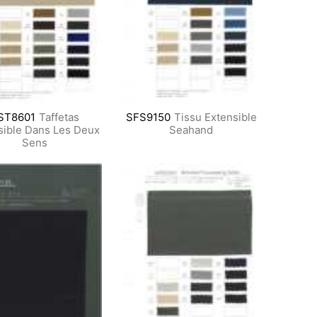
ST8601
Taffetas
SFS9150
Tissu Extensible
sible Dans Les Deux
Seahand
Sens