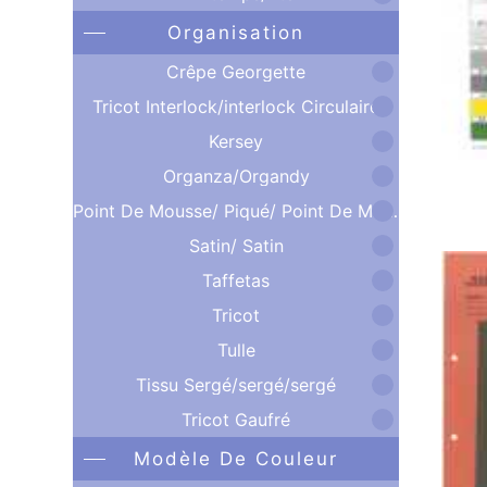
Organisation
Crêpe Georgette
Tricot Interlock/interlock Circulaire
Kersey
Organza/Organdy
Point De Mousse/ Piqué/ Point De Mousse
Satin/ Satin
Taffetas
Tricot
Tulle
Tissu Sergé/sergé/sergé
Tricot Gaufré
Modèle De Couleur