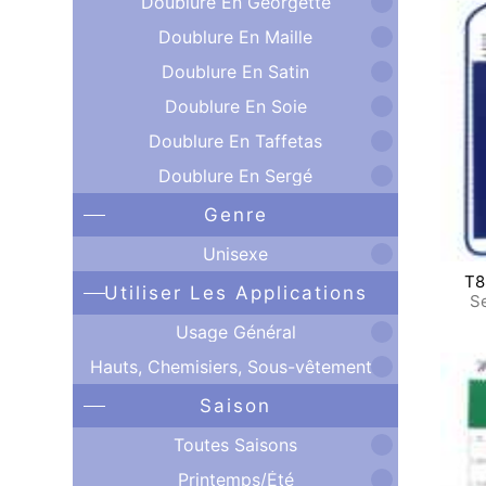
Doublure En Georgette
Doublure En Maille
Doublure En Satin
Doublure En Soie
Doublure En Taffetas
Doublure En Sergé
Genre
Unisexe
T8
Utiliser Les Applications
Se
Usage Général
Hauts, Chemisiers, Sous-vêtements
Saison
Toutes Saisons
Printemps/Été