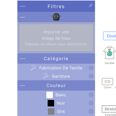
Filtres
Importer une
Doub
image de tissu
Déposer ou cliquer pour sélectionner
Catégorie
Durable
Fabrication De Textile
Garniture
CO
Couleur
Coton
Blanc
Noir
Stretc
Gris
Extensib