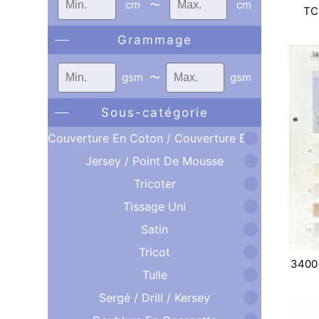
cm
〜
cm
TC
Grammage
gsm
〜
gsm
Sous-catégorie
Couverture En Coton / Couverture En Coton Double Face
Jersey / Point De Mousse
Tricoter
Tissage Uni
Satin
Tricot
3400
Tulle
Sergé / Drill / Kersey