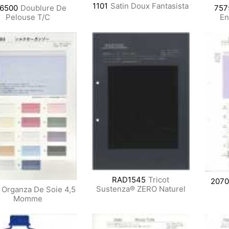
1101
Satin Doux Fantasista
6500
Doublure De
757
Pelouse T/C
En
RAD1545
Tricot
2070
Sustenza® ZERO Naturel
Organza De Soie 4,5
Momme