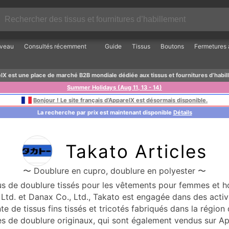
veau
Consultés récemment
Guide
Tissus
Boutons
Fermetures à
lX est une place de marché B2B mondiale dédiée aux tissus et fournitures d’habil
Summer Holidays (Aug 11, 13 - 14)
Bonjour ! Le site français d’ApparelX est désormais disponible.
La recherche par prix est maintenant disponible
Détails
Takato Articles
〜 Doublure en cupro, doublure en polyester 〜
sus de doublure tissés pour les vêtements pour femmes et h
 Ltd. et Danax Co., Ltd., Takato est engagée dans des activ
nte de tissus fins tissés et tricotés fabriqués dans la régi
s de doublure originaux, qui sont également vendus sur Ap