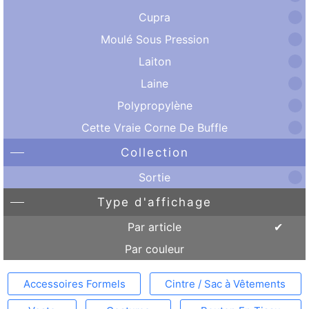
Cupra
Moulé Sous Pression
Laiton
Laine
Polypropylène
Cette Vraie Corne De Buffle
Collection
Sortie
Type d'affichage
Par article
Par couleur
Accessoires Formels
Cintre / Sac à Vêtements