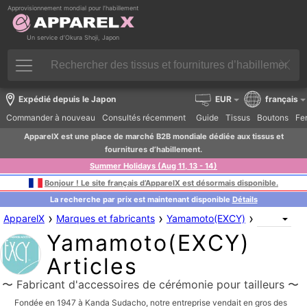
Approvisionnement mondial pour l’habillement
Un service d’Okura Shoji, Japon
Expédié depuis le Japon
EUR
français
Commander à nouveau
Consultés récemment
Guide
Tissus
Boutons
Fer
ApparelX est une place de marché B2B mondiale dédiée aux tissus et
fournitures d’habillement.
Summer Holidays (Aug 11, 13 - 14)
Bonjour ! Le site français d’ApparelX est désormais disponible.
La recherche par prix est maintenant disponible
Détails
›
›
›
ApparelX
Marques et fabricants
Yamamoto(EXCY)
Yamamoto(EXCY)
Articles
〜 Fabricant d'accessoires de cérémonie pour tailleurs 〜
Fondée en 1947 à Kanda Sudacho, notre entreprise vendait en gros des