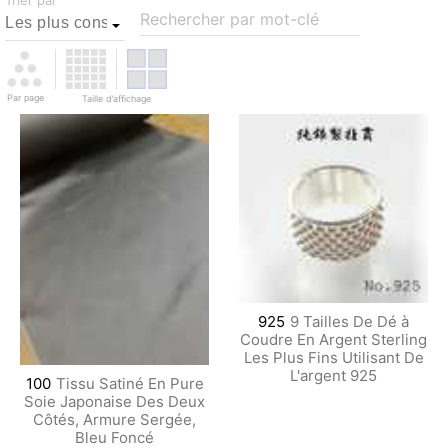
Trier par
Rechercher par mot-clé
Par page
Taille d’affichage
925
9 Tailles De Dé à
Coudre En Argent Sterling
Les Plus Fins Utilisant De
L'argent 925
100
Tissu Satiné En Pure
Soie Japonaise Des Deux
Côtés, Armure Sergée,
Bleu Foncé