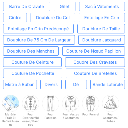
Barre De Cravate
Gilet
Sac à Vêtements
Cintre
Doublure Du Col
Entoilage En Crin
Entoilage En Crin Prédécoupé
Doublure De Taille
Doublure De 75 Cm De Largeur
Doublure Jacquard
Doublure Des Manches
Couture De Nœud Papillon
Couture De Ceinture
Coudre Des Cravates
Couture De Pochette
Couture De Bretelles
Mètre à Ruban
Divers
Dé
Bande Latérale
Matériel
Pour
Pour
Pour Vestes
Pour Formel
Pour
Frais Et
Extérieur/Bl
Pantalon
/ Costumes
Costumes /
Rafraîchissa
ouson/Mant
Robes
nt
eau