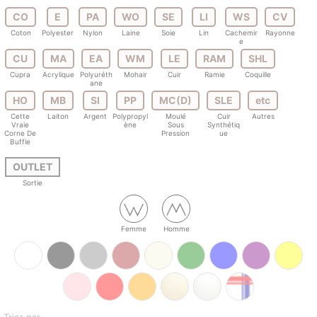
CO
E
PA
WO
SE
LI
WS
CV
Coton
Polyester
Nylon
Laine
Soie
Lin
Cachemir
Rayonne
e
CU
MA
EA
WM
LE
RAM
SHL
Cupra
Acrylique
Polyuréth
Mohair
Cuir
Ramie
Coquille
ane
HO
MB
SI
PP
MC(D)
SLE
etc
Cette
Laiton
Argent
Polypropyl
Moulé
Cuir
Autres
Vraie
ène
Sous
Synthétiq
Corne De
Pression
ue
Buffle
OUTLET
Sortie
Femme
Homme