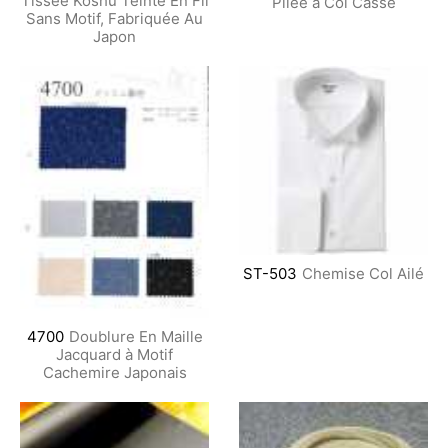
Tissée Koshu Teinte En Fil
Pliée à Col Cassé
Sans Motif, Fabriquée Au
Japon
ST-503
Chemise Col Ailé
4700
Doublure En Maille
Jacquard à Motif
Cachemire Japonais