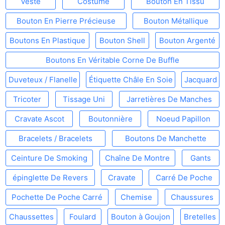
Veste
Costume
Bouton En Tissu
Bouton En Pierre Précieuse
Bouton Métallique
Boutons En Plastique
Bouton Shell
Bouton Argenté
Boutons En Véritable Corne De Buffle
Duveteux / Flanelle
Étiquette Châle En Soie
Jacquard
Tricoter
Tissage Uni
Jarretières De Manches
Cravate Ascot
Boutonnière
Noeud Papillon
Bracelets / Bracelets
Boutons De Manchette
Ceinture De Smoking
Chaîne De Montre
Gants
épinglette De Revers
Cravate
Carré De Poche
Pochette De Poche Carré
Chemise
Chaussures
Chaussettes
Foulard
Bouton à Goujon
Bretelles