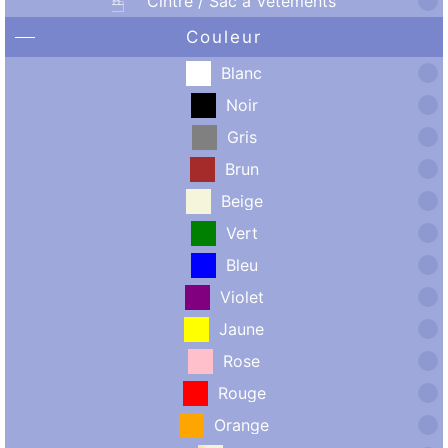
Cintre / Sac à Vêtements
Couleur
Blanc
Noir
Gris
Brun
Beige
Vert
Bleu
Violet
Jaune
Rose
Rouge
Orange