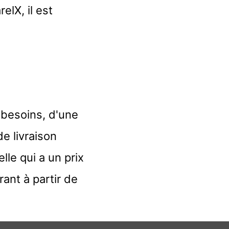
elX, il est
.
 besoins, d'une
e livraison
lle qui a un prix
ant à partir de