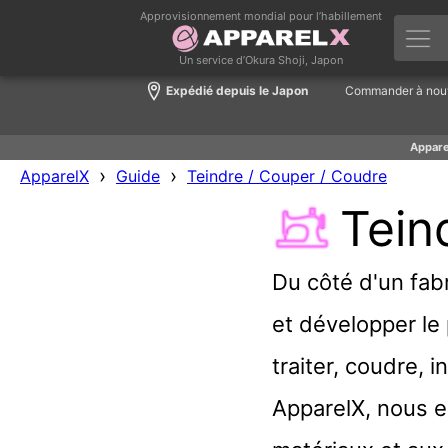
Approvisionnement mondial pour l’habillement
Un service d’Okura Shoji, Japon
Expédié depuis le Japon
Commander à nou
Appare
›
›
ApparelX
Guide
Teindre / Couper / Coudre
Tein
Du côté d'un fabr
et développer le 
traiter, coudre, i
ApparelX, nous e