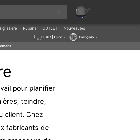
 glissière
Rubans
OUTLET
Nouveautés
EUR
| Euro
français
lement.
re
ail pour planifier
ières, teindre,
au client. Chez
x fabricants de