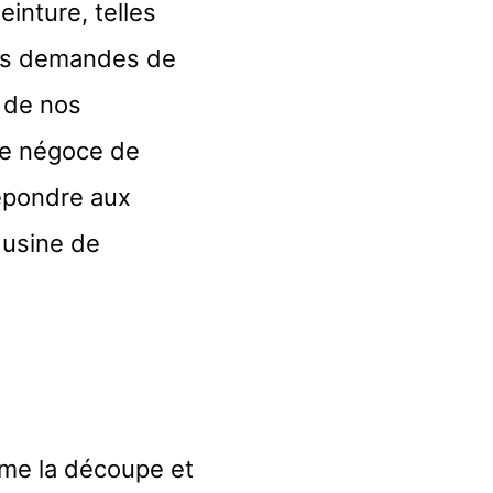
inture, telles
 les demandes de
e de nos
de négoce de
épondre aux
 usine de
mme la découpe et