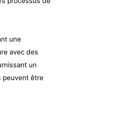
urs processus de
ant une
ture avec des
urnissant un
s peuvent être