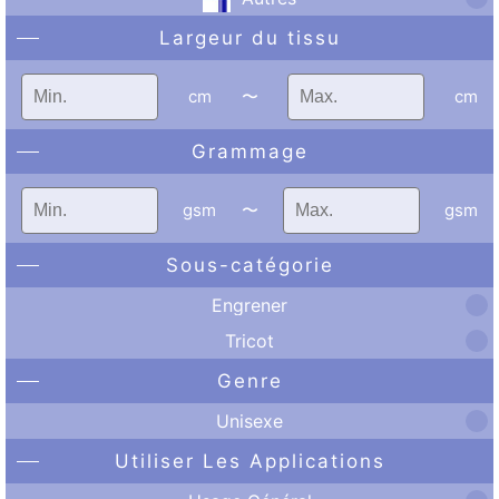
Largeur du tissu
cm
〜
cm
Grammage
gsm
〜
gsm
Sous-catégorie
Engrener
Tricot
Genre
Unisexe
Utiliser Les Applications