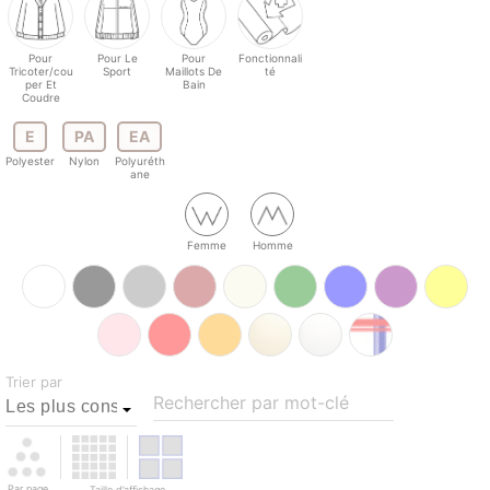
Pour
Pour Le
Pour
Fonctionnali
Tricoter/cou
Sport
Maillots De
té
per Et
Bain
Coudre
E
PA
EA
Polyester
Nylon
Polyuréth
ane
Femme
Homme
Trier par
Rechercher par mot-clé
Par page
Taille d’affichage