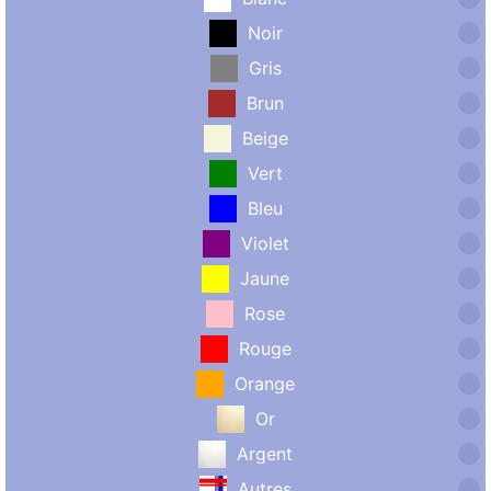
Noir
Gris
Brun
Beige
Vert
Bleu
Violet
Jaune
Rose
Rouge
Orange
Or
Argent
Autres