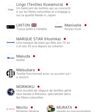
Lingo (Textiles Kuwamura)
Un fabricant de textiles qui se concentr
e sur les fibres naturelles et s'engage p
our la qualité Made in Japan
LINTON
Manivelle
Tissus prêts à l'emploi
Noyau Invel
MARQUE STAR (Hoshika)
Une marque de biais qui fête ses 70 an
s et ses 35 ans depuis sa création
Masuda
textile
Matsubara
Textile fonctionnel avec un accent sur l
e stretch
MORIKIKU
Une société de négoce de textiles géné
raux basée à Mikawa, spécialisée dans
les fibres naturelles
Morito
MURATA
Matériel général
sangle en polypropylène