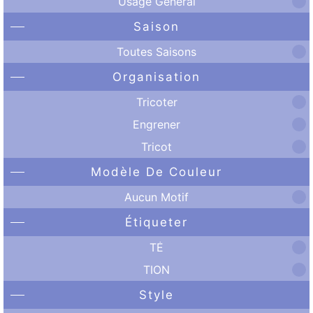
Usage Général
Saison
Toutes Saisons
Organisation
Tricoter
Engrener
Tricot
Modèle De Couleur
Aucun Motif
Étiqueter
TÉ
TION
Style