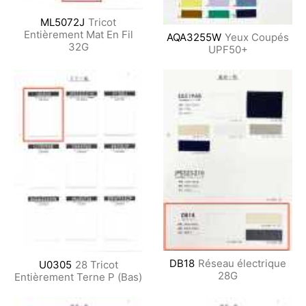
ML5072J
Tricot
Entièrement Mat En Fil
AQA3255W
Yeux Coupés
32G
UPF50+
DB18
Réseau électrique
U0305
28 Tricot
28G
Entièrement Terne P (Bas)