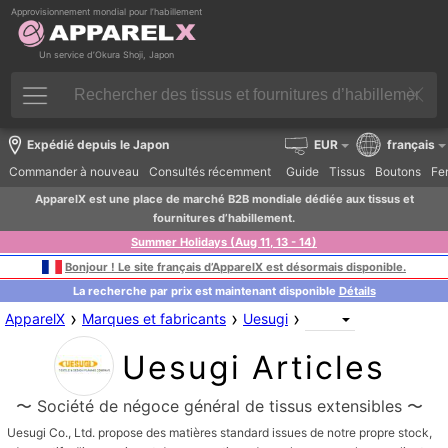
Approvisionnement mondial pour l’habillement
Un service d’Okura Shoji, Japon
Expédié depuis le Japon
EUR
français
Commander à nouveau
Consultés récemment
Guide
Tissus
Boutons
Fer
ApparelX est une place de marché B2B mondiale dédiée aux tissus et
fournitures d’habillement.
Summer Holidays (Aug 11, 13 - 14)
Bonjour ! Le site français d’ApparelX est désormais disponible.
La recherche par prix est maintenant disponible
Détails
›
›
›
ApparelX
Marques et fabricants
Uesugi
Uesugi Articles
〜 Société de négoce général de tissus extensibles 〜
Uesugi Co., Ltd. propose des matières standard issues de notre propre stock,