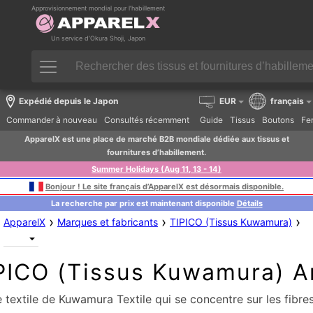
Approvisionnement mondial pour l’habillement
Un service d’Okura Shoji, Japon
Expédié depuis le Japon
EUR
français
Commander à nouveau
Consultés récemment
Guide
Tissus
Boutons
Fer
ApparelX est une place de marché B2B mondiale dédiée aux tissus et
fournitures d’habillement.
Summer Holidays (Aug 11, 13 - 14)
Bonjour ! Le site français d’ApparelX est désormais disponible.
La recherche par prix est maintenant disponible
Détails
›
›
›
ApparelX
Marques et fabricants
TIPICO (Tissus Kuwamura)
PICO (Tissus Kuwamura) Ar
extile de Kuwamura Textile qui se concentre sur les fibre