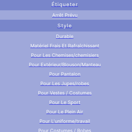
Étiqueter
Arrêt Prévu
Style
Durable
Matériel Frais Et Rafraîchissant
Pour Les Chemises/chemisiers
Pour Extérieur/Blouson/Manteau
Pour Pantalon
Pour Les Jupes/robes
Pour Vestes / Costumes
Pour Le Sport
Pour Le Plein Air
Pour L'uniforme/travail
Pour Costumes / Robes