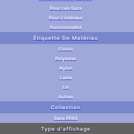
Pour Les Sacs
Pour L'intérieur
Fonctionnalité
Étiquette De Matériau
Coton
Polyester
Nylon
Laine
Lin
Autres
Collection
Sans PFAS
Type d'affichage