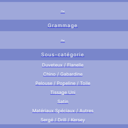
〜
Grammage
〜
Sous-catégorie
Duveteux / Flanelle
Chino / Gabardine
Pelouse / Popeline / Toile
Tissage Uni
Satin
Matériaux Spéciaux / Autres
Sergé / Drill / Kersey