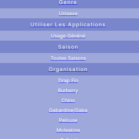
Genre
Unisexe
Utiliser Les Applications
Usage Général
Saison
Toutes Saisons
Organisation
Drap Fin
Burberry
Chino
Gabardine/Gaba
Pelouse
Moleskine