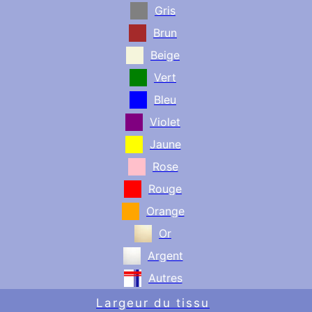
Gris
Brun
Beige
Vert
Bleu
Violet
Jaune
Rose
Rouge
Orange
Or
Argent
Autres
Largeur du tissu