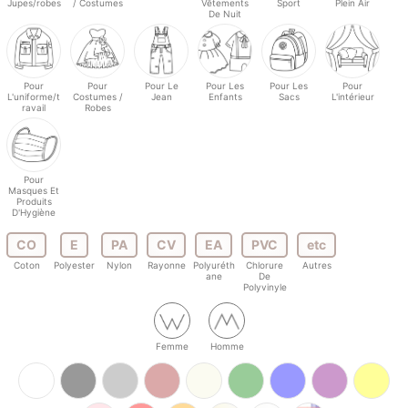
Jupes/robes
/ Costumes
Vêtements
Sport
Plein Air
De Nuit
Pour
Pour
Pour Le
Pour Les
Pour Les
Pour
L'uniforme/t
Costumes /
Jean
Enfants
Sacs
L'intérieur
ravail
Robes
Pour
Masques Et
Produits
D'Hygiène
CO
E
PA
CV
EA
PVC
etc
Coton
Polyester
Nylon
Rayonne
Polyuréth
Chlorure
Autres
ane
De
Polyvinyle
Femme
Homme