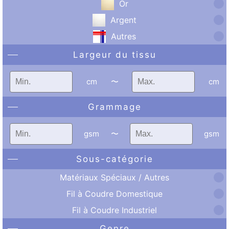
Or
Argent
Autres
Largeur du tissu
cm
〜
cm
Grammage
gsm
〜
gsm
Sous-catégorie
Matériaux Spéciaux / Autres
Fil à Coudre Domestique
Fil à Coudre Industriel
Genre