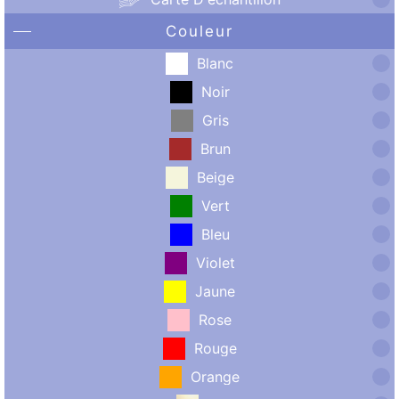
Couleur
Blanc
Noir
Gris
Brun
Beige
Vert
Bleu
Violet
Jaune
Rose
Rouge
Orange