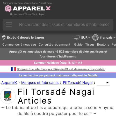
Approvisionnement mondial pour l’habillement
Un service d’Okura Shoji, Japon
Expédié depuis le Japon
EUR
français
Commander à nouveau
Consultés récemment
Guide
Tissus
Boutons
Fer
ApparelX est une place de marché B2B mondiale dédiée aux tissus et
fournitures d’habillement.
Summer Holidays (Aug 11, 13 - 14)
Bonjour ! Le site français d’ApparelX est désormais disponible.
La recherche par prix est maintenant disponible
Détails
›
›
›
ApparelX
Marques et fabricants
Fil Torsadé Nagai
Fil Torsadé Nagai
Articles
〜 Le fabricant de fils à coudre qui a créé la série Vinymo
de fils à coudre polyester pour le cuir 〜