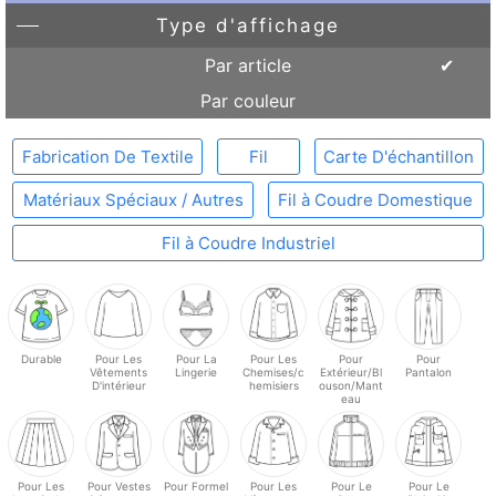
Type d'affichage
Par article
Par couleur
Fabrication De Textile
Fil
Carte D'échantillon
Matériaux Spéciaux / Autres
Fil à Coudre Domestique
Fil à Coudre Industriel
Durable
Pour Les
Pour La
Pour Les
Pour
Pour
Vêtements
Lingerie
Chemises/c
Extérieur/Bl
Pantalon
D'intérieur
hemisiers
ouson/Mant
eau
Pour Les
Pour Vestes
Pour Formel
Pour Les
Pour Le
Pour Le