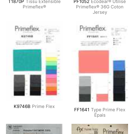
T1870P
Tissu Extensible
PF1052
Ecodear® Utilisé
Primeflex®
Primeflex® 36G Coton
Jersey
K9746B
Prime Flex
FF1641
Type Prime Flex
Épais