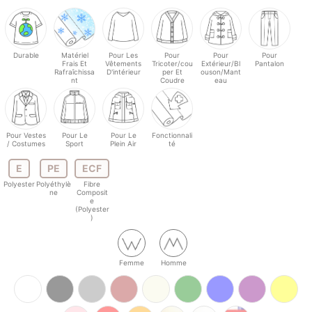
Durable
Matériel
Pour Les
Pour
Pour
Pour
Frais Et
Vêtements
Tricoter/cou
Extérieur/Bl
Pantalon
Rafraîchissa
D'intérieur
per Et
ouson/Mant
nt
Coudre
eau
Pour Vestes
Pour Le
Pour Le
Fonctionnali
/ Costumes
Sport
Plein Air
té
E
PE
ECF
Polyester
Polyéthylè
Fibre
ne
Composit
e
(Polyester
)
Femme
Homme