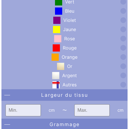
Vert
Bleu
Violet
Jaune
Rose
Rouge
Orange
Or
Argent
Autres
Largeur du tissu
cm
〜
cm
Grammage