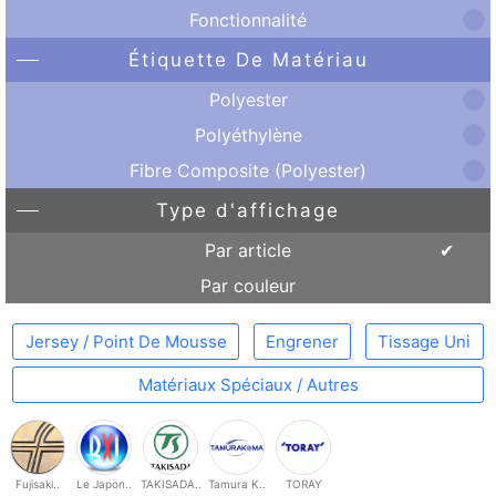
Fonctionnalité
Étiquette De Matériau
Polyester
Polyéthylène
Fibre Composite (Polyester)
Type d'affichage
Par article
Par couleur
Jersey / Point De Mousse
Engrener
Tissage Uni
Matériaux Spéciaux / Autres
Fujisaki..
Le Japon..
TAKISADA..
Tamura K..
TORAY