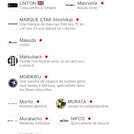
LINTON
Manivelle
Tissus prêts à l'emploi
Noyau Invel
MARQUE STAR (Hoshika)
Une marque de biais qui fête ses 70 an
s et ses 35 ans depuis sa création
Masuda
textile
Matsubara
Textile fonctionnel avec un accent sur l
e stretch
MORIKIKU
Une société de négoce de textiles géné
raux basée à Mikawa, spécialisée dans
les fibres naturelles
Morito
MURATA
Matériel général
sangle en polypropylène
Muratacho
NIFCO
Matériau extérieur
Quincaillerie de boucle