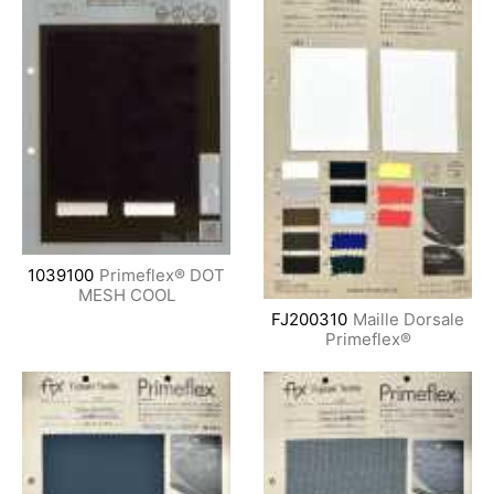
1039100
Primeflex® DOT
MESH COOL
FJ200310
Maille Dorsale
Primeflex®