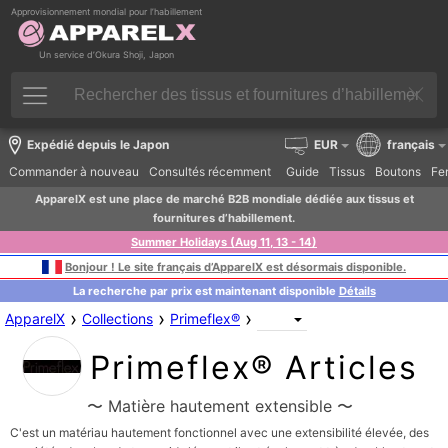
Approvisionnement mondial pour l’habillement
Un service d’Okura Shoji, Japon
Expédié depuis le Japon
EUR
français
Commander à nouveau
Consultés récemment
Guide
Tissus
Boutons
Fer
ApparelX est une place de marché B2B mondiale dédiée aux tissus et
fournitures d’habillement.
Summer Holidays (Aug 11, 13 - 14)
Bonjour ! Le site français d’ApparelX est désormais disponible.
La recherche par prix est maintenant disponible
Détails
›
›
›
ApparelX
Collections
Primeflex®
Primeflex® Articles
〜 Matière hautement extensible 〜
C'est un matériau hautement fonctionnel avec une extensibilité élevée, des