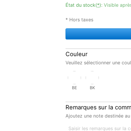
État du stock(
*
):
Visible aprè
* Hors taxes
Couleur
Veuillez sélectionner une coul
BE
BK
Remarques sur la com
Ajoutez une note destinée au 
Saisir les remarques sur l