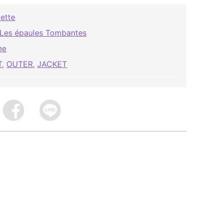
ette
 Les épaules Tombantes
me
T
,
OUTER
,
JACKET