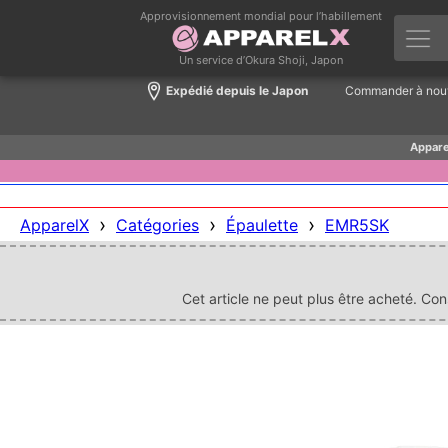
Approvisionnement mondial pour l’habillement
Un service d’Okura Shoji, Japon
Expédié depuis le Japon
Commander à nou
Appare
›
›
›
ApparelX
Catégories
Épaulette
EMR5SK
Cet article ne peut plus être acheté. Co