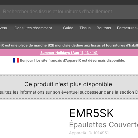
veau
Consultés récemment
Guide
Tissus
Boutons
Fermetures à
lX est une place de marché B2B mondiale dédiée aux tissus et fournitures d’habil
Summer Holidays (Aug 11, 13 - 14)
Bonjour ! Le site français d’ApparelX est désormais disponible.
Ce produit n'est plus disponible.
nsultez les informations sur son éventuel successeur dans la
section D
EMR5SK
Épaulettes Couver
ApparelX ID:
1014951