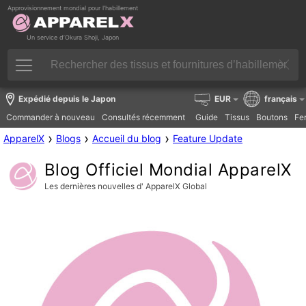
Approvisionnement mondial pour l’habillement
Un service d’Okura Shoji, Japon
Expédié depuis le Japon
EUR
français
Commander à nouveau
Consultés récemment
Guide
Tissus
Boutons
Fer
›
›
›
ApparelX
Blogs
Accueil du blog
Feature Update
Blog Officiel Mondial ApparelX
Les dernières nouvelles d' ApparelX Global