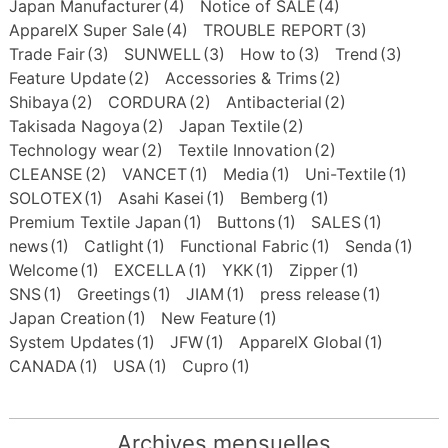
Japan Manufacturer
(4)
Notice of SALE
(4)
ApparelX Super Sale
(4)
TROUBLE REPORT
(3)
Trade Fair
(3)
SUNWELL
(3)
How to
(3)
Trend
(3)
Feature Update
(2)
Accessories & Trims
(2)
Shibaya
(2)
CORDURA
(2)
Antibacterial
(2)
Takisada Nagoya
(2)
Japan Textile
(2)
Technology wear
(2)
Textile Innovation
(2)
CLEANSE
(2)
VANCET
(1)
Media
(1)
Uni-Textile
(1)
SOLOTEX
(1)
Asahi Kasei
(1)
Bemberg
(1)
Premium Textile Japan
(1)
Buttons
(1)
SALES
(1)
news
(1)
Catlight
(1)
Functional Fabric
(1)
Senda
(1)
Welcome
(1)
EXCELLA
(1)
YKK
(1)
Zipper
(1)
SNS
(1)
Greetings
(1)
JIAM
(1)
press release
(1)
Japan Creation
(1)
New Feature
(1)
System Updates
(1)
JFW
(1)
ApparelX Global
(1)
CANADA
(1)
USA
(1)
Cupro
(1)
Archives mensuelles