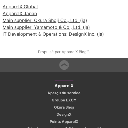
ApparelX Global
ApparelX Japan
Main supplier: Okura Shoji Co., Ltd. (ja)
Main supplier: Yamamoto & Co., Ltd. (ja)
IT Development & Operations: DesignX Inc. (ja)
Propulsé par ApparelX Blog™.
ApparelX
Aperçu du service
Groupe EXCY
Okura Shoji
DesignX
Points ApparelX